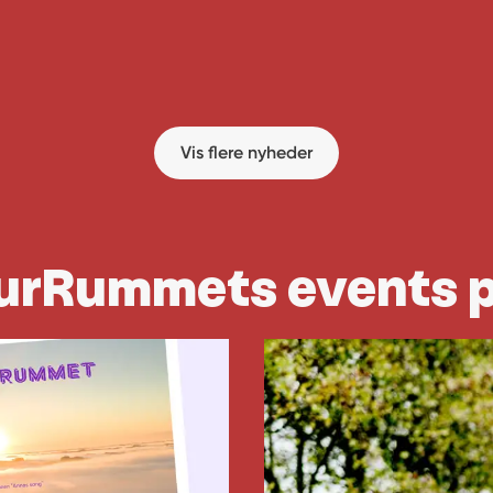
Vis flere nyheder
lturRummets events 