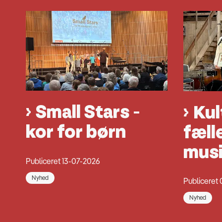
Small Stars -
Kul
kor for børn
fæll
mus
Publiceret 13-07-2026
Nyhed
Publiceret
Nyhed