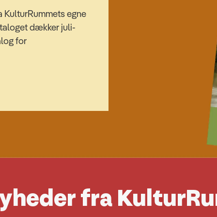
fra KulturRummets egne
taloget dækker juli-
log for
nyheder fra Kultur