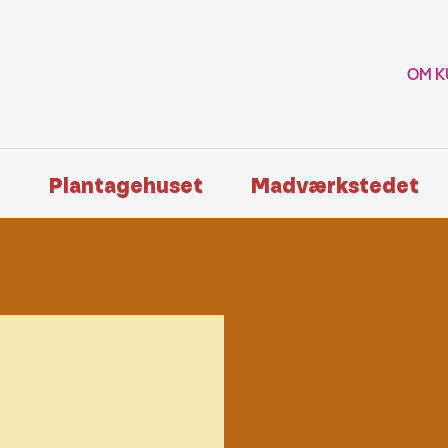
OM K
n
Plantagehuset
Madværkstedet