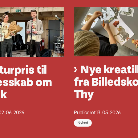
Nye kreati
turpris til
fra Billedsko
esskab om
Thy
ik
Publiceret 13-05-2026
 02-06-2026
Nyhed