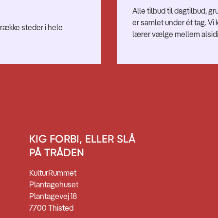
Alle tilbud til dagtilbu
er samlet under ét tag. V
 række steder i hele
lærer vælge mellem alsidig
KIG FORBI, ELLER SLÅ
PÅ TRÅDEN
KulturRummet
Plantagehuset
Plantagevej 18
7700 Thisted