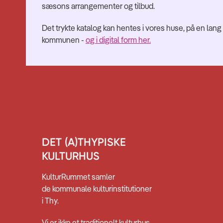
sæsons arrangementer og tilbud.
Det trykte katalog kan hentes i vores huse, på en lang
kommunen -
og i digital form her.
DET (A)THYPISKE
KULTURHUS
KulturRummet samler
de kommunale kulturinstitutioner
i Thy.
Vi er ikke et traditionelt kulturhus,