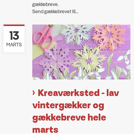
gækkebreve.
Send gækkebrevet til...
13
MARTS
Kreaværksted - lav
vintergækker og
gækkebreve hele
marts