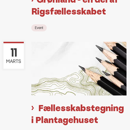
Rigsfællesskabet
Event
11
MARTS
Fællesskabstegning
i Plantagehuset