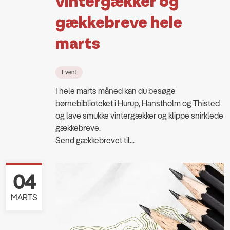
vintergækker og
gækkebreve hele
marts
Event
I hele marts måned kan du besøge
børnebiblioteket i Hurup, Hanstholm og Thisted
og lave smukke vintergækker og klippe snirklede
gækkebreve.
Send gækkebrevet til...
04
MARTS