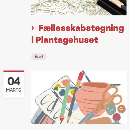
Fællesskabstegning
i Plantagehuset
Event
04
MARTS