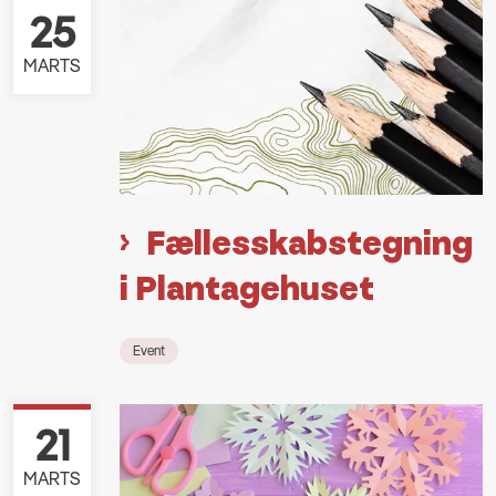
25
MARTS
Fællesskabstegning
i Plantagehuset
Event
21
MARTS