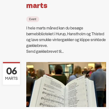
marts
Event
I hele marts måned kan du besøge
børnebiblioteket i Hurup, Hanstholm og Thisted
og lave smukke vintergækker og klippe snirklede
gækkebreve.
Send gækkebrevet til...
06
MARTS