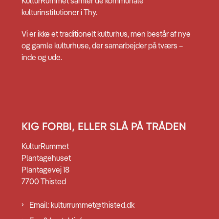
KulturRummet samler de kommunale
kulturinstitutioner i Thy.
Vi er ikke et traditionelt kulturhus, men består af nye
og gamle kulturhuse, der samarbejder på tværs –
inde og ude.
KIG FORBI, ELLER SLÅ PÅ TRÅDEN
KulturRummet
Plantagehuset
Plantagevej 18
7700 Thisted
Email: kulturrummet@thisted.dk