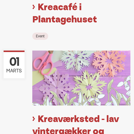
Kreacafé i
Plantagehuset
Event
01
MARTS
Kreaværksted - lav
vintergækker og