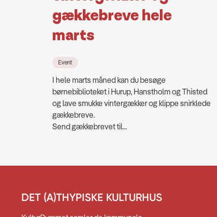
gækkebreve hele
marts
Event
I hele marts måned kan du besøge
børnebiblioteket i Hurup, Hanstholm og Thisted
og lave smukke vintergækker og klippe snirklede
gækkebreve.
Send gækkebrevet til...
DET (A)THYPISKE KULTURHUS