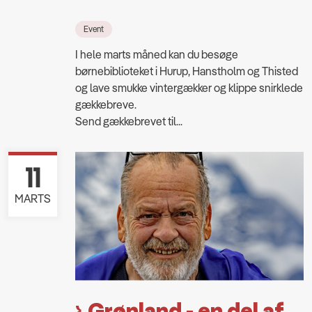
Event
I hele marts måned kan du besøge
børnebiblioteket i Hurup, Hanstholm og Thisted
og lave smukke vintergækker og klippe snirklede
gækkebreve.
Send gækkebrevet til...
11
MARTS
Grønland - en del af