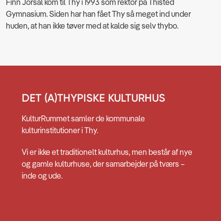
Finn Jorsal kom til Thy i 1993 som rektor på Thisted
Gymnasium. Siden har han fået Thy så meget ind under
huden, at han ikke tøver med at kalde sig selv thybo.
DET (A)THYPISKE KULTURHUS
KulturRummet samler de kommunale
kulturinstitutioner i Thy.
Vi er ikke et traditionelt kulturhus, men består af nye
og gamle kulturhuse, der samarbejder på tværs –
inde og ude.