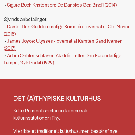
•
Sigurd Buch Kristensen: De Danskes Øer. Bind 1 (2014)
Øjvinds anbefalinger:
•
Dante: Den Guddommelige Komedie - oversat af Ole Meyer
(2018)
•
James Joyce: Ulysses - oversat af Karsten Sand Iversen
(2017)
•
Adam Oehlenschläger: Aladdin - eller Den Forunderlige
Lampe, Gyldendal (1929)
DET (A)THYPISKE KULTURHUS
KulturRummet samler de kommunale
kulturinstitutioner i Thy.
Vi er ikke et traditionelt kulturhus, men består af nye