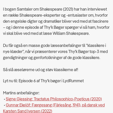
I bogen Samtaler om Shakespeare (2021) har han interviewet
en række Shakespeare-eksperter og -entusiaster om, hvorfor
den engelske digter og dramatiker bliver ved med at fascinere
– og i denne episode af Thy’k Bøger spørger vi så ham, hvorfor
vi skal blive ved med at læse William Shakespeare.
Du får også en masse gode læseanbefalinger til ”klassikere i
nye klæder”, når vi præsenterer vores Thy’k Bøger top-3 med
gendigtninger og genfortolkninger af de gode klassikere.
Så slå æselørerne ud og støv klassikerne af!
Lyt nu til:
Episode 6 af Thy'k bøger i LydRummet
Martins anbefalinger:
•
Signe Gjessing: Tractatus Philosophico-Poeticus (2020)
•
Gunnar Ekelöf: Færgesang (Färjesång, 1941), på dansk ved
Karsten Sand Iversen (2022)