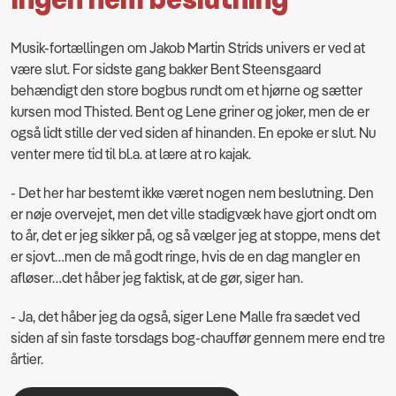
Ingen nem beslutning
Musik-fortællingen om Jakob Martin Strids univers er ved at
være slut. For sidste gang bakker Bent Steensgaard
behændigt den store bogbus rundt om et hjørne og sætter
kursen mod Thisted. Bent og Lene griner og joker, men de er
også lidt stille der ved siden af hinanden. En epoke er slut. Nu
venter mere tid til bl.a. at lære at ro kajak.
- Det her har bestemt ikke været nogen nem beslutning. Den
er nøje overvejet, men det ville stadigvæk have gjort ondt om
to år, det er jeg sikker på, og så vælger jeg at stoppe, mens det
er sjovt…men de må godt ringe, hvis de en dag mangler en
afløser…det håber jeg faktisk, at de gør, siger han.
- Ja, det håber jeg da også, siger Lene Malle fra sædet ved
siden af sin faste torsdags bog-chauffør gennem mere end tre
årtier.