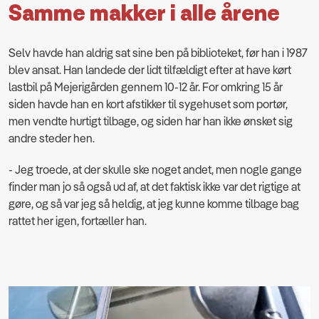
Samme makker i alle årene
Selv havde han aldrig sat sine ben på biblioteket, før han i 1987
blev ansat. Han landede der lidt tilfældigt efter at have kørt
lastbil på Mejerigården gennem 10-12 år. For omkring 15 år
siden havde han en kort afstikker til sygehuset som portør,
men vendte hurtigt tilbage, og siden har han ikke ønsket sig
andre steder hen.
- Jeg troede, at der skulle ske noget andet, men nogle gange
finder man jo så også ud af, at det faktisk ikke var det rigtige at
gøre, og så var jeg så heldig, at jeg kunne komme tilbage bag
rattet her igen, fortæller han.