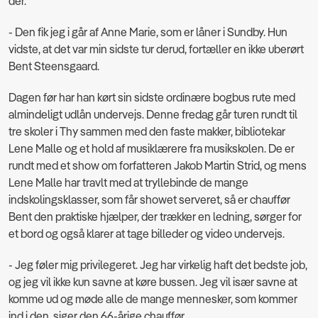
der.
- Den fik jeg i går af Anne Marie, som er låner i Sundby. Hun
vidste, at det var min sidste tur derud, fortæller en ikke uberørt
Bent Steensgaard.
Dagen før har han kørt sin sidste ordinære bogbus rute med
almindeligt udlån undervejs. Denne fredag går turen rundt til
tre skoler i Thy sammen med den faste makker, bibliotekar
Lene Malle og et hold af musiklærere fra musikskolen. De er
rundt med et show om forfatteren Jakob Martin Strid, og mens
Lene Malle har travlt med at tryllebinde de mange
indskolingsklasser, som får showet serveret, så er chauffør
Bent den praktiske hjælper, der trækker en ledning, sørger for
et bord og også klarer at tage billeder og video undervejs.
- Jeg føler mig privilegeret. Jeg har virkelig haft det bedste job,
og jeg vil ikke kun savne at køre bussen. Jeg vil især savne at
komme ud og møde alle de mange mennesker, som kommer
ind i den, siger den 66-årige chauffør.