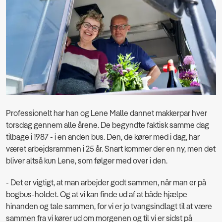
Professionelt har han og Lene Malle dannet makkerpar hver
torsdag gennem alle årene. De begyndte faktisk samme dag
tilbage i 1987 - i en anden bus. Den, de kører med i dag, har
været arbejdsrammen i 25 år. Snart kommer der en ny, men det
bliver altså kun Lene, som følger med over i den.
- Det er vigtigt, at man arbejder godt sammen, når man er på
bogbus-holdet. Og at vi kan finde ud af at både hjælpe
hinanden og tale sammen, for vi er jo tvangsindlagt til at være
sammen fra vi kører ud om morgenen og til vi er sidst på