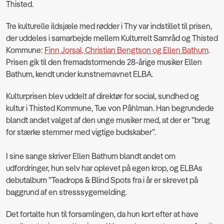
Thisted.
Tre kulturelle ildsjæle med rødder i Thy var indstillet til prisen,
der uddeles i samarbejde mellem Kulturrelt Samråd og Thisted
Kommune:
Finn Jorsal, Christian Bengtson og Ellen Bathum
.
Prisen gik til den fremadstormende 28-årige musiker Ellen
Bathum, kendt under kunstnernavnet ELBA.
Kulturprisen blev uddelt af direktør for social, sundhed og
kultur i Thisted Kommune, Tue von Påhlman. Han begrundede
blandt andet valget af den unge musiker med, at der er ”brug
for stærke stemmer med vigtige budskaber”.
I sine sange skriver Ellen Bathum blandt andet om
udfordringer, hun selv har oplevet på egen krop, og ELBAs
debutalbum ”Teadrops & Blind Spots fra i år er skrevet på
baggrund af en stresssygemelding.
Det fortalte hun til forsamlingen, da hun kort efter at have