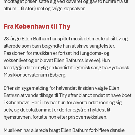
modtaget prisen satte sig ved klaveret og gav to numre fra sit
album – til stor jubel og ivrige klapsalver.
Fra København til Thy
28-årige Ellen Bathum har spillet musik det meste af sit liv, og
allerede som barn begyndte hun at skrive sangtekster.
Passionen for musikken er fortsat ind i ungdoms- og
voksenlivet og er blevet Ellen Bathums levevej. Hun
færdiggjorde for nylig en kandidat i rytmisk sang fra Syddansk
Musikkonservatorium i Esbjerg.
Efter sin sygemelding for halvandet år siden valgte Ellen
Bathum at vende tilbage til Thy efter blandt andet at have boet
i København. Her i Thy har hun for alvor fundet roen og sig
selv, og debutalbummet er derfor også en hyldest til
hjemstavnen, fortalte hun efter prisoverrækkelsen.
Musikken har allerede bragt Ellen Bathum forbi flere danske