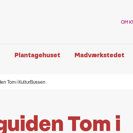
OM K
n
Plantagehuset
Madværkstedet
den Tom i KulturBussen
guiden Tom i