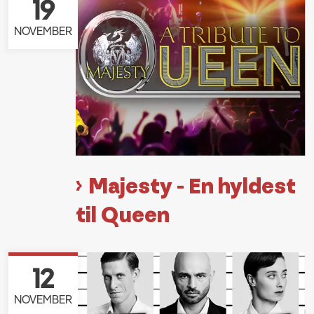
19
NOVEMBER
Majesty - En hyldest
til Queen
12
NOVEMBER