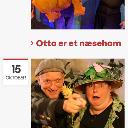
Otto er et næsehorn
15
OKTOBER