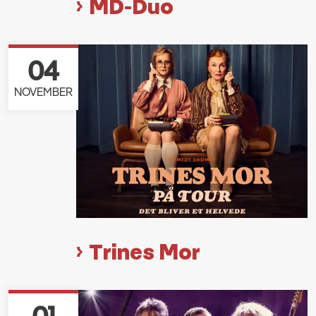
MD-Duo
04
NOVEMBER
Trines Mor
01