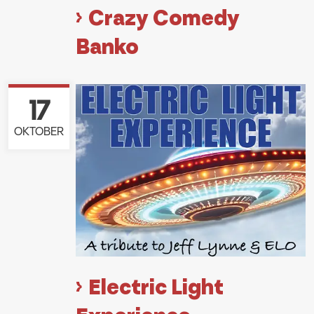
Crazy Comedy
Banko
17
OKTOBER
Electric Light