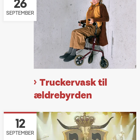
26
SEPTEMBER
Truckervask til
ældrebyrden
12
SEPTEMBER