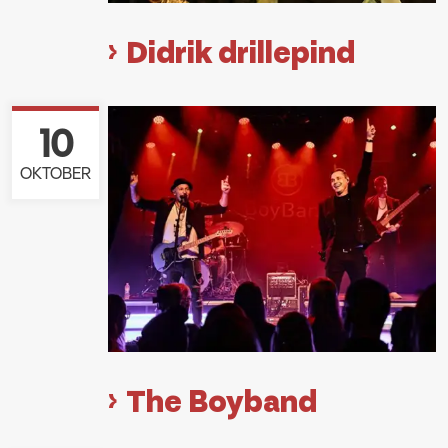
Didrik drillepind
10
OKTOBER
The Boyband