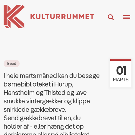
Event
01
I hele marts måned kan du besøge
MARTS
børnebiblioteket i Hurup,
Hanstholm og Thisted og lave
smukke vintergækker og klippe
snirklede gækkebreve.
Send gækkebrevet til en, du
holder af - eller hæng det op
derhjemme eller på biblioteket.