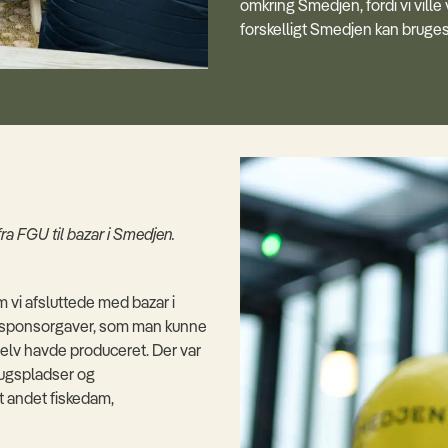
omkring Smedjen, fordi vi ville
forskelligt Smedjen kan bruges 
fra FGU til bazar i Smedjen.
m vi afsluttede med bazar i
 sponsorgaver, som man kunne
elv havde produceret. Der var
ugspladser og
dt andet fiskedam,