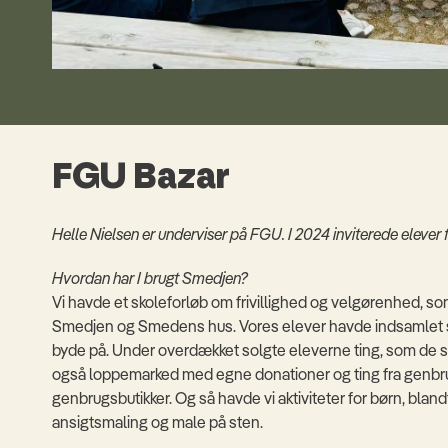
FGU Bazar
Helle Nielsen er underviser på FGU. I 2024 inviterede elever 
Hvordan har I brugt Smedjen?
Vi havde et skoleforløb om frivillighed og velgørenhed, so
Smedjen og Smedens hus. Vores elever havde indsamlet
byde på. Under overdækket solgte eleverne ting, som de s
også loppemarked med egne donationer og ting fra genbr
genbrugsbutikker. Og så havde vi aktiviteter for børn, blan
ansigtsmaling og male på sten.