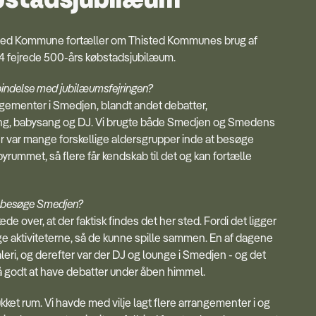
isted Kommune fortæller om Thisted Kommunes brug af
4 fejrede 500-års købstadsjubilæum.
bindelse med jubilæumsfejringen?
angementer i Smedjen, blandt andet debatter,
ng, babysang og DJ. Vi brugte både Smedjen og Smedens
r var mange forskellige aldersgrupper inde at besøge
byrummet, så flere får kendskab til det og kan fortælle
 besøge Smedjen?
de over, at der faktisk findes det her sted. Fordi det ligger
gge aktiviteterne, så de kunne spille sammen. En af dagene
aleri, og derefter var der DJ og lounge i Smedjen - og det
gså godt at have debatter under åben himmel.
 lukket rum. Vi havde med vilje lagt flere arrangementer i og