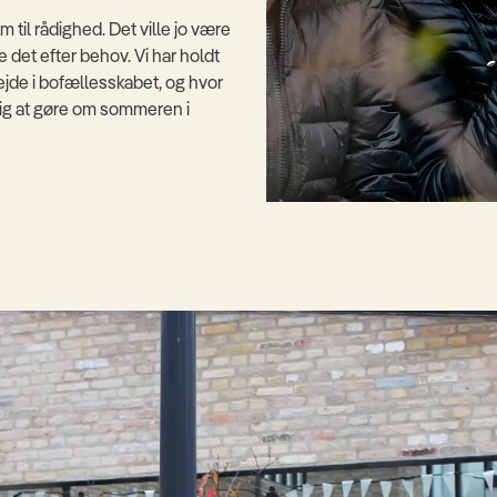
m til rådighed. Det ville jo være
te det efter behov. Vi har holdt
jde i bofællesskabet, og hvor
mig at gøre om sommeren i