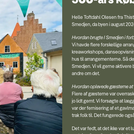
Helle Toftdahl Olesen fra Th
Smedjen, da byen i august 202
Hvordan brugte I Smedjen i for
Vi havde flere forskellige arr
kreaworkshops, danseopvisni
hus til arrangementerne. Så de
Smedjen. Vi vil gerne aktivere 
andre om det.
Hvordan oplevede gæsterne at
Flere af gæsterne var overraske
jo lidt gemt. Vi forsøgte at læ
var der fernisering af et gavlm
trak folk til. Det fungerede o
Det var fedt, at det ikke var et