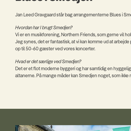
Jan Leed Gravgaard står bag arrangementerne Blues i Smedje
Hvordan har I brugt Smedjen?
Vi er en musikforening, Northern Friends, som gerne vil holde
Jeg synes, det er fantastisk, at vi kan komme ud at arbej
op til 50-60 gæster ved vores koncerter.
Hvad er det særlige ved Smedjen?
Det er et flot moderne byggeri og har samtidig en hyggeli
altanerne. På mange måder kan Smedjen noget, som ikke man