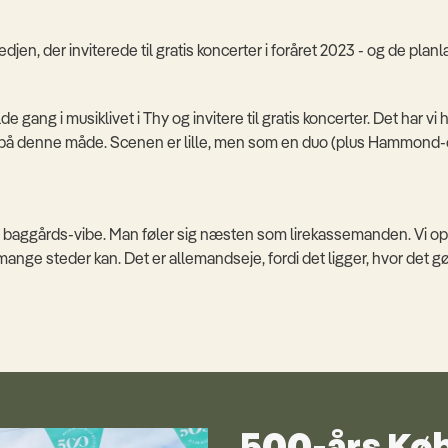
n, der inviterede til gratis koncerter i foråret 2023 - og de pla
 gang i musiklivet i Thy og invitere til gratis koncerter. Det har vi
de på denne måde. Scenen er lille, men som en duo (plus Hammond-or
g baggårds-vibe. Man føler sig næsten som lirekassemanden. Vi op
ge steder kan. Det er allemandseje, fordi det ligger, hvor det gø
500-års Kø