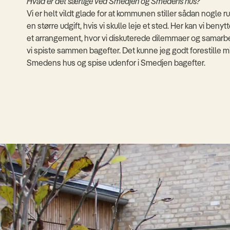
Hvad er det særlige ved Smedjen og Smedens hus?
Vi er helt vildt glade for at kommunen stiller sådan nogle ru
en større udgift, hvis vi skulle leje et sted. Her kan vi benyt
et arrangement, hvor vi diskuterede dilemmaer og samarbe
vi spiste sammen bagefter. Det kunne jeg godt forestille 
Smedens hus og spise udenfor i Smedjen bagefter.