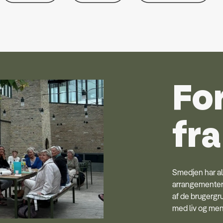
Fo
fr
Smedjen har a
arrangementer
af de brugergru
med liv og men