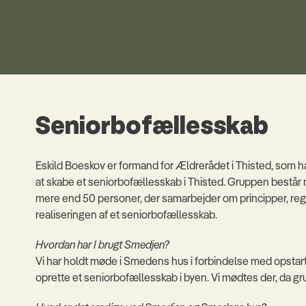
Seniorbofællesskab
Eskild Boeskov er formand for Ældrerådet i Thisted, som har 
at skabe et seniorbofællesskab i Thisted. Gruppen består
mere end 50 personer, der samarbejder om principper, regl
realiseringen af et seniorbofællesskab.
Hvordan har I brugt Smedjen?
Vi har holdt møde i Smedens hus i forbindelse med opstart
oprette et seniorbofællesskab i byen. Vi mødtes der, da gr