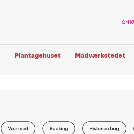
OM K
n
Plantagehuset
Madværkstedet
Vær med
Booking
Historien bag