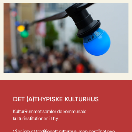
DET (A)THYPISKE KULTURHUS
KulturRummet samler de kommunale
kulturinstitutioner i Thy.
Vi er ikke et traditionelt kulturhus, men består af nye